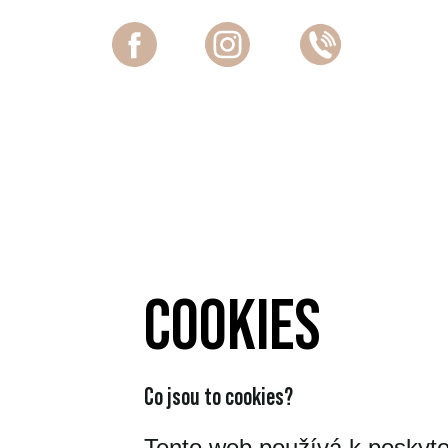
Úvod
Pražírna
COOKIES
Co jsou to cookies?
Tento web používá k poskyto