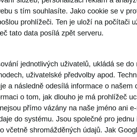
ebu s tím souhlasíte. Jako cookie se v p
ošlou prohlížeči. Ten je uloží na počítači u
eč tato data posílá zpět serveru.
šování jednotlivých uživatelů, ukládá se d
hodech, uživatelské předvolby apod. Techni
je a následně odesílá informace o našem c
ormaci o tom, jak dlouho je má prohlížeč 
s nejsou přímo vázány na naše jméno ani e-
daje do systému. Jsou společné pro jednu i
to včetně shromážděných údajů. Jak Googl