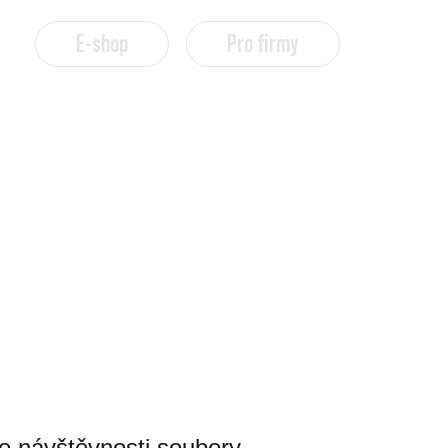
Pro firmy
E-shop
éra
Servis
ze návštěvnosti soubory