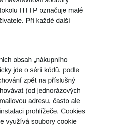
rotokolu HTTP označuje malé
živatele. Při každé další
o nich obsah „nákupního
cky jde o sérii kódů, podle
hování zpět na příslušný
uchovávat (od jednorázových
mailovou adresu, často ale
nstalaci prohlížeče. Cookies
e využívá soubory cookie