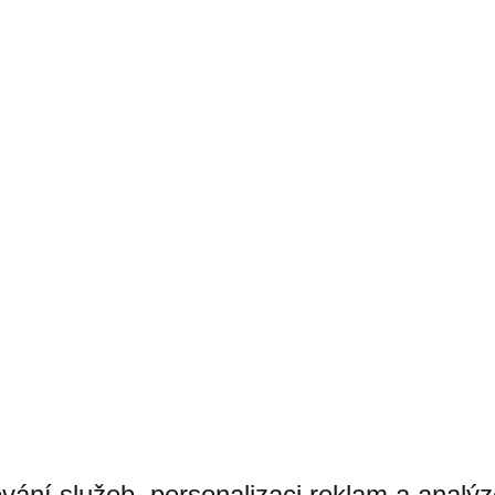
Nabízíme
O nás
Kari
Kontakt
vání služeb, personalizaci reklam a analý